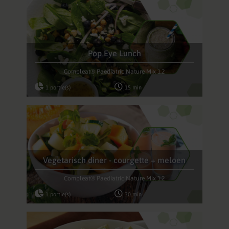
Pop Eye Lunch
Compleat® Paediatric Nature Mix 1.2
1 portie(s)
15 min
Vegetarisch diner - courgette + meloen
Compleat® Paediatric Nature Mix 1.2
1 portie(s)
30 min