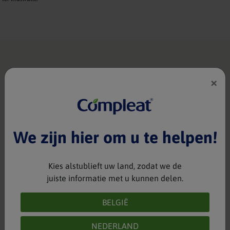
×
Zie andere recepten
We zijn hier om u te helpen!
Kies alstublieft uw land, zodat we de
juiste informatie met u kunnen delen.
BELGIË
"Zoet" Ontbijtje
Compleat® Paediatric Nature Mix 1.2
NEDERLAND