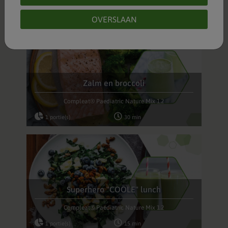
1 portie(s)
25 min
OVERSLAAN
Zalm en broccoli
Compleat® Paediatric Nature Mix 1.2
1 portie(s)
30 min
Superhero "COOLE" lunch
Compleat® Paediatric Nature Mix 1.2
1 portie(s)
15 min