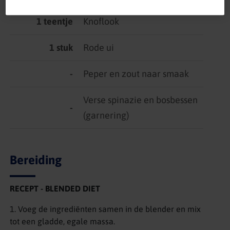
1 teentje
Knoflook
1 stuk
Rode ui
-
Peper en zout naar smaak
Verse spinazie en bosbessen
-
(garnering)
Bereiding
RECEPT - BLENDED DIET
1. Voeg de ingrediënten samen in de blender en mix
tot een gladde, egale massa.