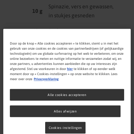
Spinazie, vers en gewassen,
10 g
in stukjes gesneden
63 g
Bosbessen, vers
Door op de knop « Alle cookies accepteren » te klikken, stemt u in met het
38 g
Kikkererwten, gekookt
gebruik van onze cookies en de cookies van partnerbedrijven (of gelijkaardige
technologieën) om uw globale surfervaring op het web te verbeteren, om onze
online bezoekers te meten en nuttige informatie te verzamelen zodat wij, en
STANDAARD
onze partners, u advertenties kunnen aanbieden die op uw interesses zijn
afgestemd. Stel uw voorkeuren in door
hier
te klikken of op eender welk
RECEPT
moment door op « Cookies-instellingen » op onze website te klikken. Lees
meer over onze
Privacyverklaring
Kikkererwten, uit blik
400 g
Alle cookies accepteren
150 ml
Compleat
Paediatric
®
Alles afwijzen
1
Ei
Cookies-instellingen
150 g
Zelfrijzende bloem