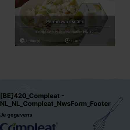
Perenkwark snack
Compleat® Paediatric Nature Mix 1.2
1 portie(s)
10 min