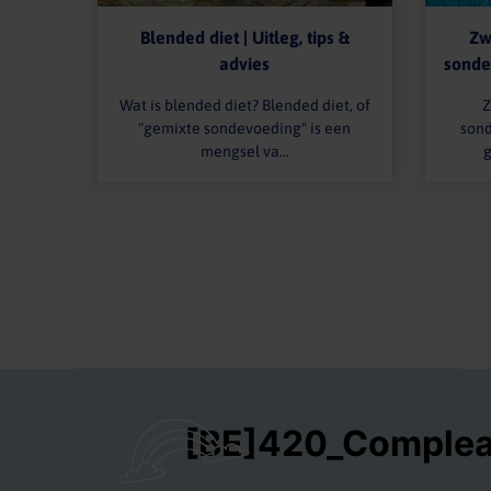
Zw
Blended diet | Uitleg, tips &
sondev
advies
Z
Wat is blended diet? Blended diet, of
sond
"gemixte sondevoeding" is een
g
mengsel va...