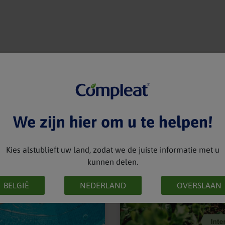
bl
ees ook op
We zijn hier om u te helpen!
Kies alstublieft uw land, zodat we de juiste informatie met u
kunnen delen.
BELGIË
NEDERLAND
OVERSLAAN