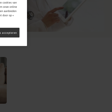
de cookies van
om onze online
nnen aanbieden
t door op «
es accepteren