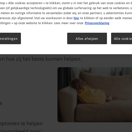
nop « Alle cookies accepteren » te klikken, stemt u in met het gebruik van onze cookies en 
jven (of gelijkaardige technologieën) om uw globale surfervaring op het web te verbeteren, 
 meten en nuttige informatie te verzamelen zodat wij, en onze partners, u advertenties ku
teresses zijn afgestemd. Stel uw voorkeuren in door
hier
te klikken of op eender welk momen
ellingen » op onze website te klikken. Lees meer over onze
Privacyverklaring
nstellingen
Alles afwijzen
Alle cooki
een groot verschil maken in de zorg. Het helpt
en hoe zij het beste kunnen helpen.
e
ymptomen te helpen
 bijvoorbeeld naar: