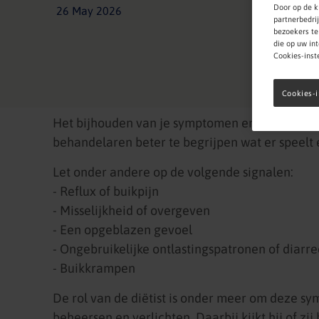
Door op de k
26 May 2026
partnerbedri
bezoekers te
die op uw in
Cookies-inst
Cookies-i
Het bijhouden van je symptomen en gedrag kan 
behandelaren beter te begrijpen wat er speelt 
Let onder andere op de volgende signalen:
- Reflux of buikpijn
- Misselijkheid of overgeven
- Een opgeblazen gevoel
- Ongebruikelijke ontlastingspatronen of diarre
- Buikkrampen
De rol van de diëtist is onder meer om deze s
beheersen en verlichten. Daarbij kijkt hij of zij