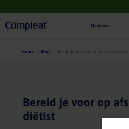
Main
navigation
Over ons
Compleat
Home
Blog
Bereid je voor op afspraken met de 
Bereid je voor op af
diëtist