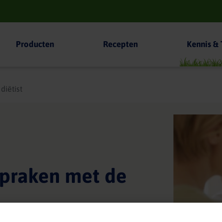
Producten
Recepten
Kennis & 
diëtist
spraken met de