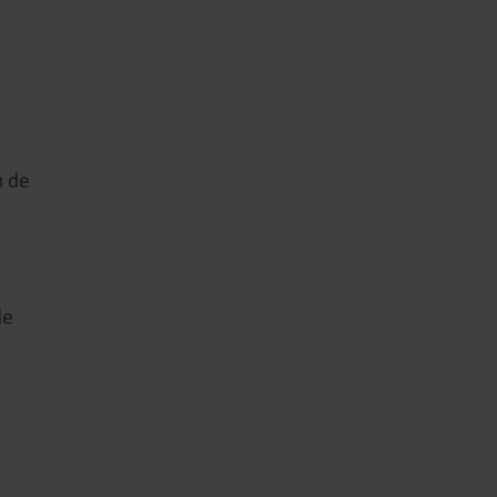
m de
de